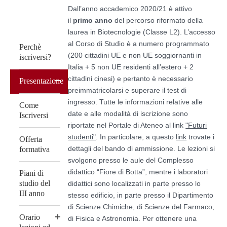
Dall’anno accademico 2020/21 è attivo
il
primo anno
del percorso riformato della
laurea in Biotecnologie (Classe L2). L’accesso
al Corso di Studio è a numero programmato
Perchè
(200 cittadini UE e non UE soggiornanti in
iscriversi?
Italia + 5 non UE residenti all’estero + 2
cittadini cinesi) e pertanto è necessario
Presentazione
preimmatricolarsi e superare il test di
ingresso. Tutte le informazioni relative alle
Come
date e alle modalità di iscrizione sono
Iscriversi
riportate nel Portale di Ateneo al link
"Futuri
studenti"
. In particolare, a questo
link
trovate i
Offerta
dettagli del bando di ammissione. Le lezioni si
formativa
svolgono presso le aule del Complesso
didattico “Fiore di Botta”, mentre i laboratori
Piani di
studio del
didattici sono localizzati in parte presso lo
III anno
stesso edificio, in parte presso il Dipartimento
di Scienze Chimiche, di Scienze del Farmaco,
Orario
di Fisica e Astronomia. Per ottenere una